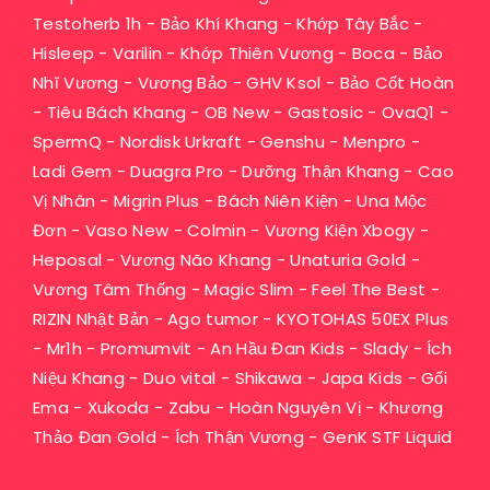
Testoherb 1h
-
Bảo Khí Khang
-
Khớp Tây Bắc
-
Hisleep
-
Varilin
-
Khớp Thiên Vương
-
Boca
-
Bảo
Nhĩ Vương
-
Vương Bảo
-
GHV Ksol
-
Bảo Cốt Hoàn
-
Tiêu Bách Khang
-
OB New
-
Gastosic
-
OvaQ1
-
SpermQ
-
Nordisk Urkraft
-
Genshu
-
Menpro
-
Ladi Gem
-
Duagra Pro
-
Dưỡng Thận Khang
-
Cao
Vị Nhân
-
Migrin Plus
-
Bách Niên Kiện
-
Una Mộc
Đơn
-
Vaso New
-
Colmin
-
Vương Kiện Xbogy
-
Heposal
-
Vương Não Khang
-
Unaturia Gold
-
Vương Tâm Thống
-
Magic Slim
-
Feel The Best
-
RIZIN Nhật Bản
-
Ago tumor
-
KYOTOHAS 50EX Plus
-
Mr1h
-
Promumvit
-
An Hầu Đan Kids
-
Slady
-
Ích
Niệu Khang
-
Duo vital
-
Shikawa
-
Japa Kids
-
Gối
Ema
-
Xukoda
-
Zabu
-
Hoàn Nguyên Vị
-
Khương
Thảo Đan Gold
-
Ích Thận Vương
-
GenK STF Liquid