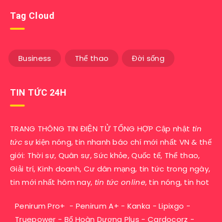
Tag Cloud
Business
Thể thao
Đời sống
TIN TỨC 24H
TRANG THÔNG TIN ĐIỆN TỬ TỔNG HỢP Cập nhật
tin
tức
sự kiện nóng, tin nhanh báo chí mới nhất VN & thế
giới: Thời sự, Quân sự, Sức khỏe, Quốc tế, Thể thao,
Giải trí, Kinh doanh, Cư dân mạng, tin tức trong ngày,
tin mới nhất hôm nay,
tin tức online
, tin nóng, tin hot
Penirum Pro+
-
Penirum A+
-
Kanka
-
Lipixgo
-
Truepower
-
Bổ Hoàn Dương Plus
-
Cardocorz
-