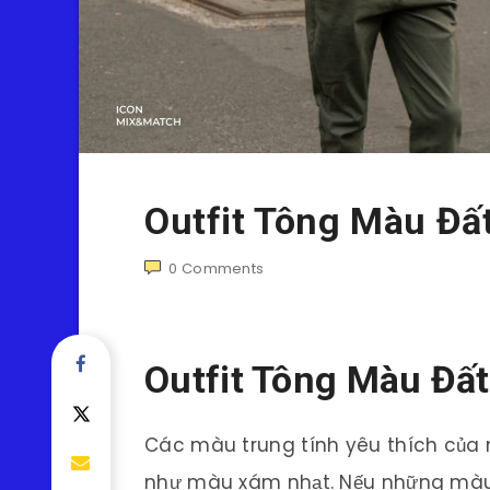
Outfit Tông Màu Đ
0
Comments
Outfit Tông Màu Đấ
Các màu trung tính yêu thích củ
như màu xám nhạt. Nếu những màu s