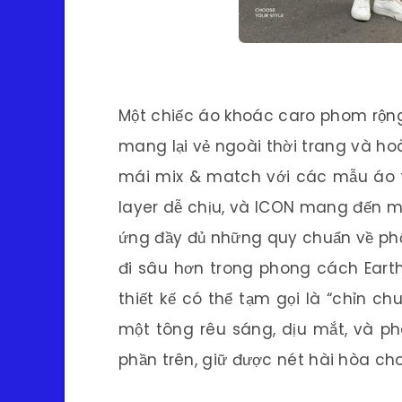
Một chiếc áo khoác caro phom rộng
mang lại vẻ ngoài thời trang và ho
mái mix & match với các mẫu áo 
layer dễ chịu, và ICON mang đến m
ứng đầy đủ những quy chuẩn về phố
đi sâu hơn trong phong cách Eart
thiết kế có thể tạm gọi là “chỉn ch
một tông rêu sáng, dịu mắt, và p
phần trên, giữ được nét hài hòa cho