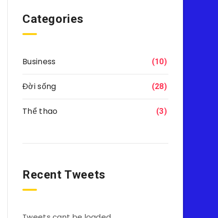
Categories
Business
(10)
Đời sống
(28)
Thể thao
(3)
Recent Tweets
Tweets cant be loaded.