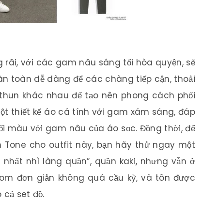
 rãi, với các gam nâu sáng tối hòa quyện, sẽ
àn toàn dễ dàng để các chàng tiếp cận, thoải
thun khác nhau để tạo nên phong cách phối
ột thiết kế áo cá tính với gam xám sáng, đáp
i màu với gam nâu của áo sọc. Đồng thời, để
h Tone cho outfit này, bạn hãy thử ngay một
u nhất nhì làng quần”, quần kaki, nhưng vẫn ở
hom đơn giản không quá cầu kỳ, và tôn được
 cả set đồ.