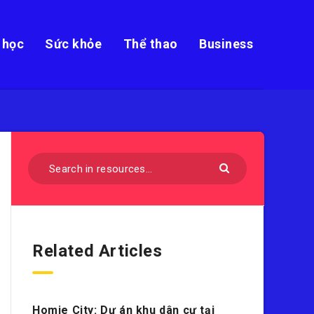
 học
Sức khỏe
Thể thao
Business
Related Articles
Homie City: Dự án khu dân cư tại