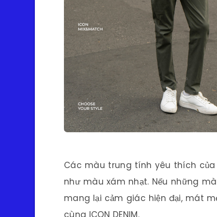
Các màu trung tính yêu thích củ
như màu xám nhạt. Nếu những màu 
mang lại cảm giác hiện đại, mát mẻ
cùng
ICON DENIM.