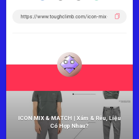
ICON MIX & MATCH | Xám & Rêu, Liệu
Có Hợp Nhau?