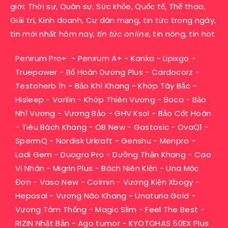
giới: Thời sự, Quân sự, Sức khỏe, Quốc tế, Thể thao,
Giải trí, Kinh doanh, Cư dân mạng, tin tức trong ngày,
tin mới nhất hôm nay,
tin tức online
, tin nóng, tin hot
Penirum Pro+
-
Penirum A+
-
Kanka
-
Lipixgo
-
Truepower
-
Bổ Hoàn Dương Plus
-
Cardocorz
-
Testoherb 1h
-
Bảo Khí Khang
-
Khớp Tây Bắc
-
Hisleep
-
Varilin
-
Khớp Thiên Vương
-
Boca
-
Bảo
Nhĩ Vương
-
Vương Bảo
-
GHV Ksol
-
Bảo Cốt Hoàn
-
Tiêu Bách Khang
-
OB New
-
Gastosic
-
OvaQ1
-
SpermQ
-
Nordisk Urkraft
-
Genshu
-
Menpro
-
Ladi Gem
-
Duagra Pro
-
Dưỡng Thận Khang
-
Cao
Vị Nhân
-
Migrin Plus
-
Bách Niên Kiện
-
Una Mộc
Đơn
-
Vaso New
-
Colmin
-
Vương Kiện Xbogy
-
Heposal
-
Vương Não Khang
-
Unaturia Gold
-
Vương Tâm Thống
-
Magic Slim
-
Feel The Best
-
RIZIN Nhật Bản
-
Ago tumor
-
KYOTOHAS 50EX Plus